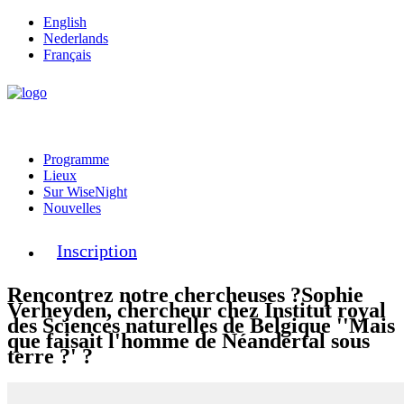
English
Nederlands
Français
Programme
Lieux
Sur WiseNight
Nouvelles
Inscription
Rencontrez notre chercheuses ?
Sophie
Verheyden, chercheur chez Institut royal
des Sciences naturelles de Belgique ''Mais
que faisait l'homme de Néandertal sous
terre ?' ?️