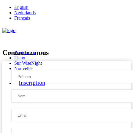
English
Nederlands
Français
Contactez nous
Programme
Lieux
Sur WiseNight
Nouvelles
Prénom
Inscription
Nom
Email
Votre message